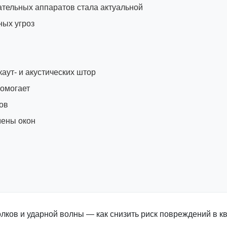
ательных аппаратов стала актуальной
ных угроз
аут- и акустических штор
помогает
ков
мены окон