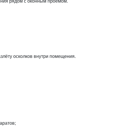
ения рядом с оконным проёмом.
азлёту осколков внутри помещения.
аратов;