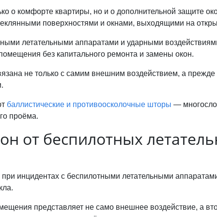
ко о комфорте квартиры, но и о дополнительной защите ок
еклянными поверхностями и окнами, выходящими на откры
тными летательными аппаратами и ударными воздействиями,
помещения без капитального ремонта и замены окон.
язана не только с самим внешним воздействием, а прежде в
.
ют
баллистические и противоосколочные шторы
— многосло
го проёма.
он от беспилотных летатель
 при инцидентах с беспилотными летательными аппаратам
кла.
помещения представляет не само внешнее воздействие, а 