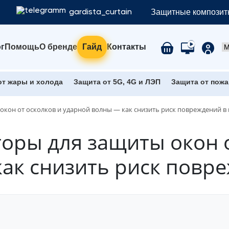
Защитные композитн
gardista_curtain
г
Помощь
О бренде
Гайд
Контакты
от жары и холода
Защита от 5G, 4G и ЛЭП
Защита от пожа
окон от осколков и ударной волны — как снизить риск повреждений в
оры для защиты окон о
ак снизить риск повр