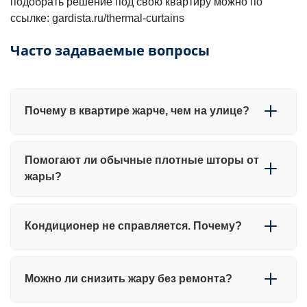
подобрать решение под свою квартиру можно по
ссылке: gardista.ru/thermal-curtains
Часто задаваемые вопросы
Почему в квартире жарче, чем на улице?
Потому что помещение накапливает солнечное тепло.
Помогают ли обычные плотные шторы от
Стены, мебель и стекло нагреваются и продолжают
жары?
отдавать тепло даже после захода солнца.
Частично — они могут затемнить комнату, но не
Кондиционер не справляется. Почему?
останавливают тепловое излучение. Поэтому
температура часто остаётся высокой.
Потому что он охлаждает уже нагретый воздух, но не
Можно ли снизить жару без ремонта?
устраняет источник перегрева — солнечное тепло
через окна.