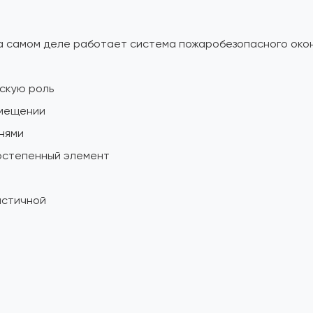
на самом деле работает система пожаробезопасного око
скую роль
омещении
нями
ростепенный элемент
астичной