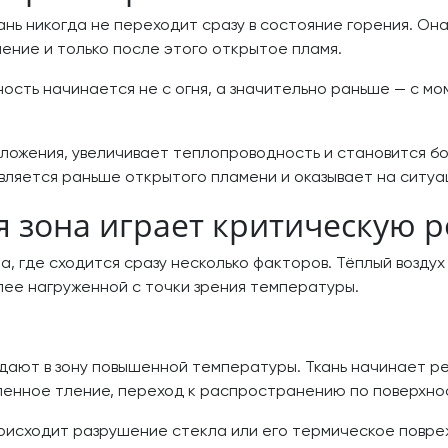
нь никогда не переходит сразу в состояние горения. Она
ение и только после этого открытое пламя.
ость начинается не с огня, а значительно раньше — с м
зложения, увеличивает теплопроводность и становится б
вляется раньше открытого пламени и оказывает на ситуа
 зона играет критическую р
на, где сходится сразу несколько факторов. Тёплый возду
лее нагруженной с точки зрения температуры.
дают в зону повышенной температуры. Ткань начинает ре
енное тление, переход к распространению по поверхнос
роисходит разрушение стекла или его термическое повр