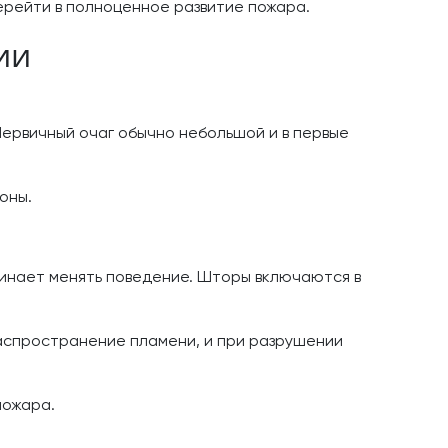
ерейти в полноценное развитие пожара.
ии
Первичный очаг обычно небольшой и в первые
оны.
чинает менять поведение. Шторы включаются в
аспространение пламени, и при разрушении
пожара.