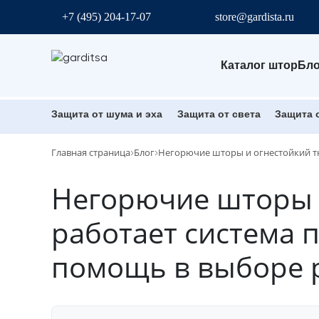
+7 (495) 204-17-07
store@gardista.ru
Каталог штор
Бло
Защита от шума и эха
Защита от света
Защита 
Главная страница
Блог
Негорючие шторы и огнестойкий тю
Негорючие шторы и
работает система 
помощь в выборе 