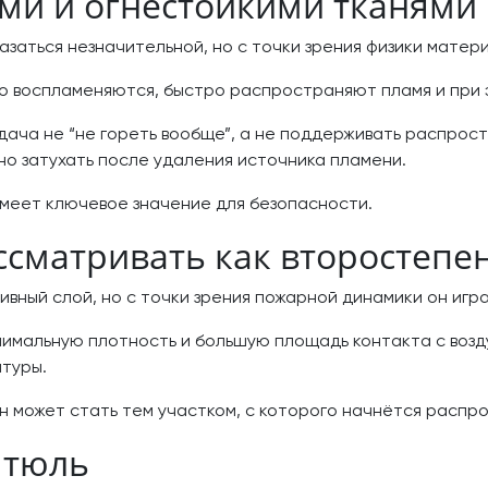
ми и огнестойкими тканями
азаться незначительной, но с точки зрения физики матер
гко воспламеняются, быстро распространяют пламя и при
ача не “не гореть вообще”, а не поддерживать распрост
о затухать после удаления источника пламени.
имеет ключевое значение для безопасности.
ссматривать как второстепе
вный слой, но с точки зрения пожарной динамики он игр
нимальную плотность и большую площадь контакта с возд
туры.
н может стать тем участком, с которого начнётся распр
 тюль