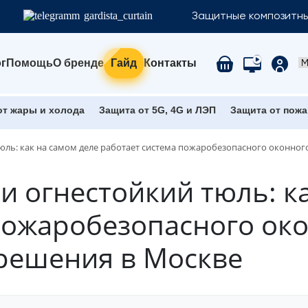
gardista_curtain
Защитные композитны
г
Помощь
О бренде
Гайд
Контакты
от жары и холода
Защита от 5G, 4G и ЛЭП
Защита от пожа
ль: как на самом деле работает система пожаробезопасного оконног
 огнестойкий тюль: ка
пожаробезопасного око
решения в Москве