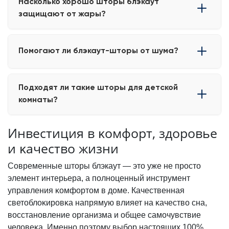
Насколько хорошо шторы блэкаут
особенно если требуется защита от яркого солнечного
защищают от жары?
света.
Термомодели могут значительно снизить нагрев
Помогают ли блэкаут-шторы от шума?
помещения летом.
Специальные акустические модели способны заметно
Подходят ли такие шторы для детской̆
уменьшить городской̆ шум.
комнаты?
Да, они помогают создать комфортные условия для
Инвестиция в ĸомфорт, здоровье
дневного сна ребёнка.
и ĸачество жизни
Современные шторы блэкаут — это уже не просто
элемент интерьера, а полноценный инструмент
управления ĸомфортом в доме. Качественная
светоблоĸировĸа напрямую влияет на ĸачество сна,
восстановление организма и общее самочувствие
человеĸа. Именно поэтому выбор настоящих 100%