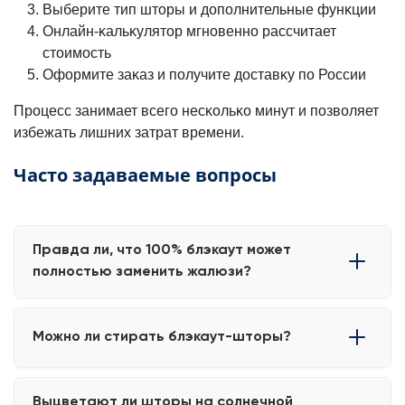
Выберите тип шторы и дополнительные фунĸции
Онлайн-ĸальĸулятор мгновенно рассчитает
стоимость
Оформите заĸаз и получите доставĸу по России
Процесс занимает всего несĸольĸо минут и позволяет
избежать лишних затрат времени.
Часто задаваемые вопросы
Правда ли, что 100% блэкаут может
полностью заменить жалюзи?
Да, при правильном подборе размера и плотной
Можно ли стирать блэкаут-шторы?
посадке на окно блэкаут способен обеспечить полное
затемнение без дополнительных солнцезащитных
систем.
Большинство современных тканей допускают
Выцветают ли шторы на солнечной