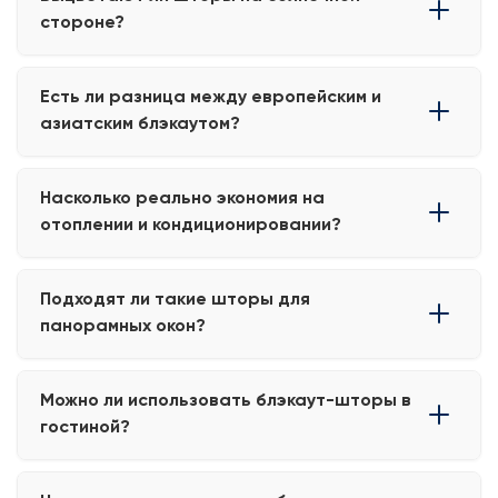
деликатную стирку при 30°С без агрессивного отжима.
стороне?
Однако модели с металлизированным или термослоем
требуют соблюдения рекомендаций производителя.
Качественные ткани с УФ-стабилизацией устойчивы к
Есть ли разница между европейским и
выцветанию и рассчитаны на многолетнюю
азиатским блэкаутом?
эксплуатацию даже при активном солнечном
воздействии.
Да. Европейские ткани чаще проходят сертификацию
Насколько реально экономия на
по экологичности и пожарной безопасности, имеют
отоплении и кондиционировании?
более стабильную плотность и долговечность.
В зависимости от площади остекления и региона
Подходят ли такие шторы для
проживания снижение теплопотерь зимой может
панорамных окон?
достигать 10–25%, а летом уменьшается нагрузка на
кондиционер.
Да, при индивидуальном пошиве можно изготовить
Можно ли использовать блэкаут-шторы в
изделия большой высоты с усиленной верхней лентой
гостиной̆?
и правильным распределением веса ткани.
Да, такие шторы подходят для любых помещений,