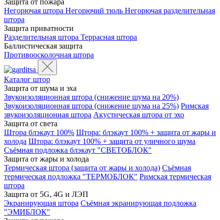
Защита от пожара
Негорючая штора
Негорючий тюль
Негорючая разделительная
штора
Защита приватности
Разделительная штора
Террасная штора
Баллистическая защита
Противоосколочная штора
Каталог штор
Защита от шума и эха
Звукоизоляционная штора (снижение шума на 20%)
Звукоизоляционная штора (снижение шума на 25%)
Римская
звукоизоляционная штора
Акустическая штора от эхо
Защита от света
Штора блэкаут 100%
Штора: блэкаут 100% + защита от жары и
холода
Штора: блэкаут 100% + защита от уличного шума
Съёмная подложка блэкаут "СВЕТОБЛОК"
Защита от жары и холода
Термическая штора (защита от жары и холода)
Съёмная
термическая подложка "ТЕРМОБЛОК"
Римская термическая
штора
Защита от 5G, 4G и ЛЭП
Экранирующая штора
Съёмная экранирующая подложка
"ЭМИБЛОК"