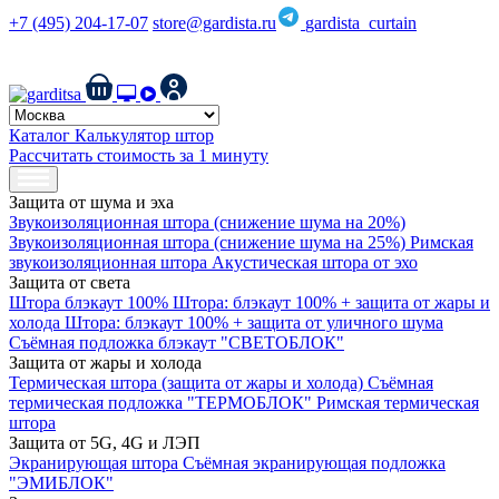
+7 (495) 204-17-07
store@gardista.ru
gardista_curtain
Защитные композитные шторы Gardista | Российский патент
№ 227470
Каталог
Калькулятор штор
Рассчитать стоимость за 1 минуту
Защита от шума и эха
Звукоизоляционная штора (снижение шума на 20%)
Звукоизоляционная штора (снижение шума на 25%)
Римская
звукоизоляционная штора
Акустическая штора от эхо
Защита от света
Штора блэкаут 100%
Штора: блэкаут 100% + защита от жары и
холода
Штора: блэкаут 100% + защита от уличного шума
Съёмная подложка блэкаут "СВЕТОБЛОК"
Защита от жары и холода
Термическая штора (защита от жары и холода)
Съёмная
термическая подложка "ТЕРМОБЛОК"
Римская термическая
штора
Защита от 5G, 4G и ЛЭП
Экранирующая штора
Съёмная экранирующая подложка
"ЭМИБЛОК"