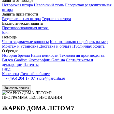
Защита от пожара
Негорючая штора
Негорючий тюль
Негорючая разделительная
штора
Защита приватности
Разделительная штора
Террасная штора
Баллистическая защита
Противоосколочная штора
Блог
Помощь
Часто задаваемые вопросы
Как правильно подобрать размер
Монтаж и установка
Доставка и оплата
Публичная оферта
О бренде
История бренда
Наши ценности
Технология производства
Видео Gardista
Фотографии Gardista
Сертификаты и
декларации
Патенты
Гайд
Контакты
Личный кабинет
+7 (495) 204-17-07
store@gardista.ru
Заказать звонок
ПРОГРАММА ТЕСТИРОВАНИЯ
ЖАРКО ДОМА ЛЕТОМ?