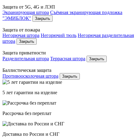
Защита от 5G, 4G и ЛЭП
Экранирующая штора
Съёмная экранирующая подложка
"ЭМИБЛОК"
Закрыть
Защита от пожара
Негорючая штора
Негорючий тюль
Негорючая разделительная
штора
Закрыть
Защита приватности
Разделительная штора
Террасная штора
Закрыть
Баллистическая защита
Противоосколочная штора
Закрыть
5 лет гарантии на изделие
Рассрочка без переплат
Доставка по России и СНГ