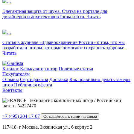
Элегантная защита от шума. Статья на портале для
дизайнеров и архитекторов forma.spb.ru.
Читать
Статья в журнале «Здравоохранение России» о том, что мы
разработали шторы, которые помогают сохранить здоровье.
Читать
Каталог
Калькулятор штор
Полезные статьи
Покупателям
Отзывы
Сертификаты
Доставка
Как правильно делать замеры
штор
Публичная оферта
Контакты
Технология композитных штор / Российский
патент №227470
+7 (495) 204-17-07
Оставайтесь с нами на связи
117418, г Москва, Зюзинская ул., 6 корпус 2