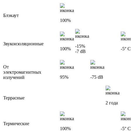
Блэкаут
100%
Звукоизоляционные
-15%
100%
-5° С
-7 dB
От
электромагнитных
95%
-75 dB
излучений
Террасные
2 года
Термические
100%
-5° С