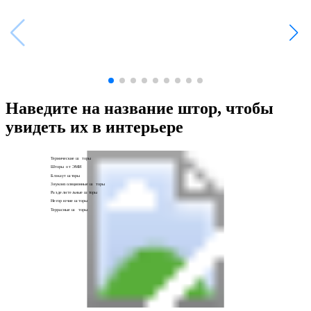
Наведите на название штор, чтобы
увидеть их в интерьере
Т
ермические ш
т
оры
Ш
т
оры
о
т ЭМИ
Б
лэ
к
аут ш
т
оры
З
в
у
к
оиз
о
ляционные ш
т
оры
Р
а
з
де
ли
те
льные ш
т
оры
Не
г
ор
ю
чие ш
т
оры
Т
еррасные ш
т
оры