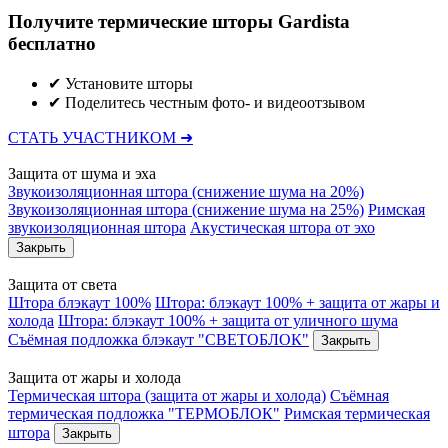
Получите термические шторы Gardista
бесплатно
✔ Установите шторы
✔ Поделитесь честным фото- и видеоотзывом
СТАТЬ УЧАСТНИКОМ ➜
Защита от шума и эха
Звукоизоляционная штора (снижение шума на 20%)
Звукоизоляционная штора (снижение шума на 25%)
Римская
звукоизоляционная штора
Акустическая штора от эхо
Закрыть
Защита от света
Штора блэкаут 100%
Штора: блэкаут 100% + защита от жары и
холода
Штора: блэкаут 100% + защита от уличного шума
Съёмная подложка блэкаут "СВЕТОБЛОК"
Закрыть
Защита от жары и холода
Термическая штора (защита от жары и холода)
Съёмная
термическая подложка "ТЕРМОБЛОК"
Римская термическая
штора
Закрыть