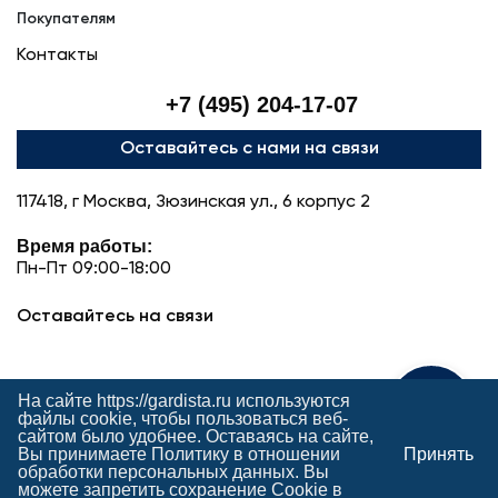
Покупателям
Контакты
+7 (495) 204-17-07
Оставайтесь с нами на связи
117418, г Москва, Зюзинская ул., 6 корпус 2
Время работы:
Пн-Пт 09:00-18:00
Оставайтесь на связи
На сайте https://gardista.ru используются
Поможем с выбором
файлы cookie, чтобы пользоваться веб-
сайтом было удобнее. Оставаясь на сайте,
Вы принимаете
Политику в отношении
Принять
Публичная оферта
обработки персональных данных
. Вы
Политика конфиденциальности
можете запретить сохранение Cookie в